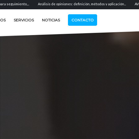
Análisis de opiniones: definición, métodos y aplicación...
AVE: el equivalente en val
SOS
SERVICIOS
NOTICIAS
CONTACTO