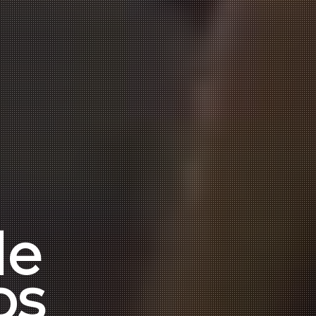
de
os