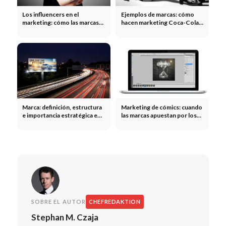
Los influencers en el
Ejemplos de marcas: cómo
marketing: cómo las marcas
hacen marketing Coca-Cola,
multiplican su alcance gracias
Red Bull, LEGO y otras
a los influencers
Marca: definición, estructura
Marketing de cómics: cuando
e importancia estratégica en
las marcas apuestan por los
el marketing
paneles, los personajes y las
tiras cómicas
SOBRE EL AUTOR
CHEFREDAKTION
Stephan M. Czaja