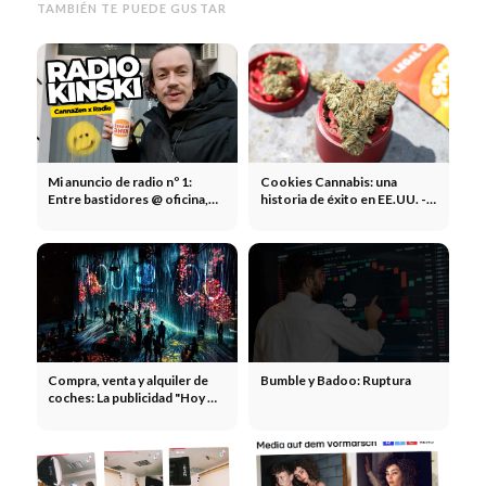
TAMBIÉN TE PUEDE GUSTAR
Mi anuncio de radio nº 1:
Cookies Cannabis: una
Entre bastidores @ oficina,
historia de éxito en EE.UU. -
Burger King, estudio de
marca, bombo y platillo y
grabación + avance de 20 seg.
receta para el éxito
Compra, venta y alquiler de
Bumble y Badoo: Ruptura
coches: La publicidad "Hoy 🆚
2010" en comparación