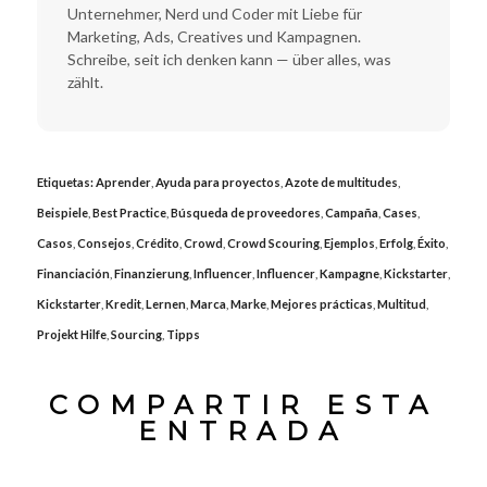
Unternehmer, Nerd und Coder mit Liebe für
Marketing, Ads, Creatives und Kampagnen.
Schreibe, seit ich denken kann — über alles, was
zählt.
Etiquetas:
Aprender
,
Ayuda para proyectos
,
Azote de multitudes
,
Beispiele
,
Best Practice
,
Búsqueda de proveedores
,
Campaña
,
Cases
,
Casos
,
Consejos
,
Crédito
,
Crowd
,
Crowd Scouring
,
Ejemplos
,
Erfolg
,
Éxito
,
Financiación
,
Finanzierung
,
Influencer
,
Influencer
,
Kampagne
,
Kickstarter
,
Kickstarter
,
Kredit
,
Lernen
,
Marca
,
Marke
,
Mejores prácticas
,
Multitud
,
Projekt Hilfe
,
Sourcing
,
Tipps
COMPARTIR ESTA
ENTRADA