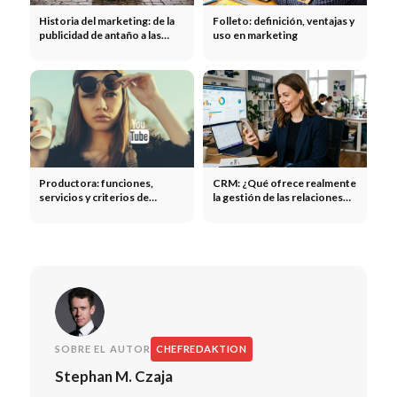
Historia del marketing: de la
Folleto: definición, ventajas y
publicidad de antaño a las
uso en marketing
campañas modernas
Productora: funciones,
CRM: ¿Qué ofrece realmente
servicios y criterios de
la gestión de las relaciones
selección
con los clientes?
SOBRE EL AUTOR
CHEFREDAKTION
Stephan M. Czaja