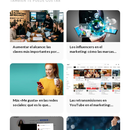
TAMBIÉN TE PUEDE GUSTAR
Aumentar el alcance: las
Los influencers en el
claves más importantes por
marketing: cómo las marcas
canal
multiplican su alcance gracias
a los influencers
Más «Me gusta» en las redes
Las retransmisiones en
sociales: qué es lo que
YouTube en el marketing:
realmente genera más
eventos en directo,
interacción
lanzamientos de productos y
creación de comunidades