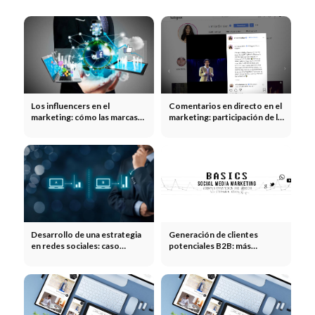
Los influencers en el
Comentarios en directo en el
marketing: cómo las marcas
marketing: participación de la
multiplican su alcance gracias
comunidad en tiempo real
a los influencers
Desarrollo de una estrategia
Generación de clientes
en redes sociales: caso
potenciales B2B: más
práctico sobre la valoración
consultas cualificadas
de un producto y el análisis
ABC