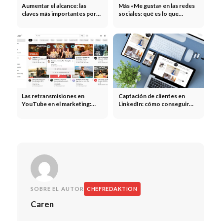
Aumentar el alcance: las
Más «Me gusta» en las redes
claves más importantes por
sociales: qué es lo que
canal
realmente genera más
interacción
Las retransmisiones en
Captación de clientes en
YouTube en el marketing:
LinkedIn: cómo conseguir
eventos en directo,
nuevos clientes en LinkedIn
lanzamientos de productos y
creación de comunidades
SOBRE EL AUTOR
CHEFREDAKTION
Caren