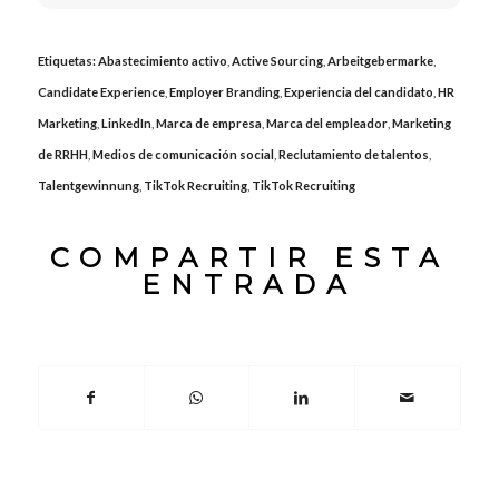
Etiquetas:
Abastecimiento activo
,
Active Sourcing
,
Arbeitgebermarke
,
Candidate Experience
,
Employer Branding
,
Experiencia del candidato
,
HR
Marketing
,
LinkedIn
,
Marca de empresa
,
Marca del empleador
,
Marketing
de RRHH
,
Medios de comunicación social
,
Reclutamiento de talentos
,
Talentgewinnung
,
TikTok Recruiting
,
TikTok Recruiting
COMPARTIR ESTA
ENTRADA