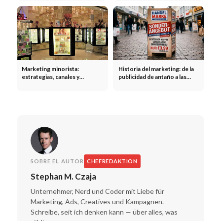
aumentar la satisfacción del
cliente
Marketing minorista:
Historia del marketing: de la
estrategias, canales y
publicidad de antaño a las
fidelización de clientes en el
campañas modernas
sector minorista
SOBRE EL AUTOR
CHEFREDAKTION
Stephan M. Czaja
Unternehmer, Nerd und Coder mit Liebe für
Marketing, Ads, Creatives und Kampagnen.
Schreibe, seit ich denken kann — über alles, was