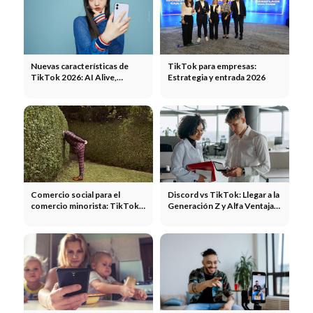
Nuevas características de
TikTok para empresas:
TikTok 2026: AI Alive,
Estrategia y entrada 2026
control de alimentación,
notas de hechos, TikTok
Shop y pestaña de música.
Comercio social para el
Discord vs TikTok: Llegar a la
comercio minorista: TikTok
Generación Z y Alfa Ventajas,
Shop e Instagram Shopping
cifras clave y compromisos
2026