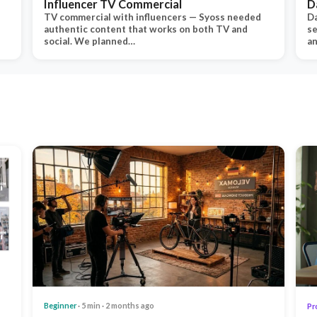
Influencer TV Commercial
D
TV commercial with influencers — Syoss needed
Da
authentic content that works on both TV and
se
social. We planned…
an
Beginner
· 5 min · 2 months ago
Pr