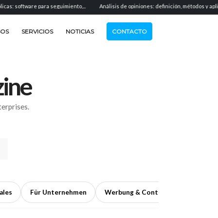
 para seguimiento,...
Análisis de opiniones: definición, métodos y aplicación...
SOS
SERVICIOS
NOTICIAS
CONTACTO
ine
erprises.
ales
Für Unternehmen
Werbung & Content
›