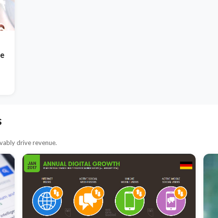
de
s
ably drive revenue.