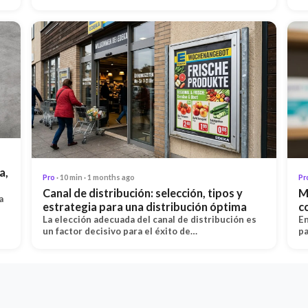
a,
Pro
· 10 min · 1 months ago
Pr
Canal de distribución: selección, tipos y
M
a
estrategia para una distribución óptima
c
La elección adecuada del canal de distribución es
En
un factor decisivo para el éxito de…
pa