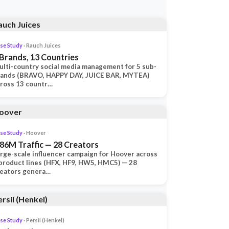
se Study
· Rauch Juices
 Brands, 13 Countries
lti-country social media management for 5 sub-
rands (BRAVO, HAPPY DAY, JUICE BAR, MYTEA)
ross 13 countr…
se Study
· Hoover
.86M Traffic — 28 Creators
rge-scale influencer campaign for Hoover across
product lines (HFX, HF9, HW5, HMC5) — 28
reators genera…
se Study
· Persil (Henkel)