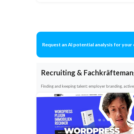
Request an AI potential analysis for you
Recruiting & Fachkräfteman
Finding and keeping talent: employer branding, active 