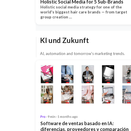
Holistic Social Media for 5 Sub-Brands
Holistic social media strategy for one of the
world's biggest hair care brands — from target
group creation …
KI und Zukunft
AI, automation and tomorrow's marketing trends.
Pro
· 9 min · 1 months ago
Software de ventas basado en IA:
diferencias, proveedores y comparación