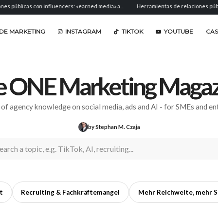
con influencers: «earned media» a...
Herramientas de relaciones públicas: software
DE MARKETING
INSTAGRAM
TIKTOK
YOUTUBE
CA
e ONE Marketing Magaz
 of agency knowledge on social media, ads and AI - for SMEs and ent
by Stephan M. Czaja
t
Recruiting & Fachkräftemangel
Mehr Reichweite, mehr S