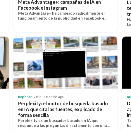
Meta Advantage+: campañas de IA en
L
Facebook e Instagram
t
Meta Advantage+ ha cambiado radicalmente el
t
funcionamiento de la publicidad en Facebook e…
Ha
la
Beginner
· 7 min · 3 months ago
Be
Perplexity: el motor de búsqueda basado
D
en IA que cita las fuentes, explicado de
a
forma sencilla
i
Perplexity es un buscador basado en IA que
To
responde a las preguntas directamente con una…
ha