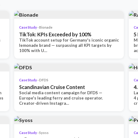
.
Case Study
· Bionade
Ca
TikTok: KPIs Exceeded by 100%
5
s
TikTok account setup for Germany's iconic organic
Mu
lemonade brand — surpassing all KPI targets by
b
100% with U…
ac
Case Study
· DFDS
Ca
Scandinavian Cruise Content
4
n
Social media content campaign for DFDS —
La
ps
Europe's leading ferry and cruise operator.
4 
Creator-driven Instagra…
c
Case Study
· Syoss
Ca