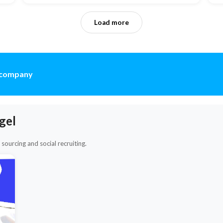
Load more
r company
gel
sourcing and social recruiting.