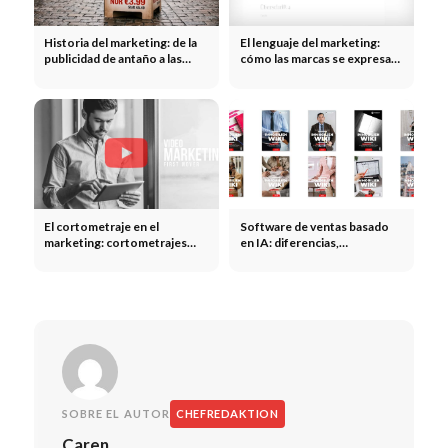
Historia del marketing: de la
El lenguaje del marketing:
publicidad de antaño a las
cómo las marcas se expresan,
campañas modernas
convencen y provocan
reacciones
El cortometraje en el
Software de ventas basado
marketing: cortometrajes
en IA: diferencias,
promocionales, narración de
proveedores y comparación
historias e impacto
del ROI
emocional
SOBRE EL AUTOR
CHEFREDAKTION
Caren