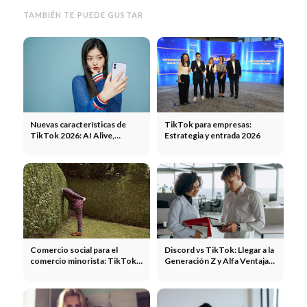
TAMBIÉN TE PUEDE GUSTAR
Nuevas características de
TikTok para empresas:
TikTok 2026: AI Alive,
Estrategia y entrada 2026
control de alimentación,
notas de hechos, TikTok
Shop y pestaña de música.
Comercio social para el
Discord vs TikTok: Llegar a la
comercio minorista: TikTok
Generación Z y Alfa Ventajas,
Shop e Instagram Shopping
cifras clave y compromisos
2026