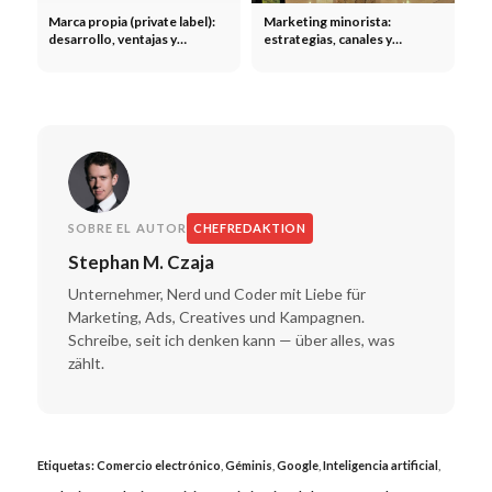
Marca propia (private label):
Marketing minorista:
desarrollo, ventajas y
estrategias, canales y
estrategias en el comercio
fidelización de clientes en el
electrónico
sector minorista
SOBRE EL AUTOR
CHEFREDAKTION
Stephan M. Czaja
Unternehmer, Nerd und Coder mit Liebe für
Marketing, Ads, Creatives und Kampagnen.
Schreibe, seit ich denken kann — über alles, was
zählt.
Etiquetas:
Comercio electrónico
,
Géminis
,
Google
,
Inteligencia artificial
,