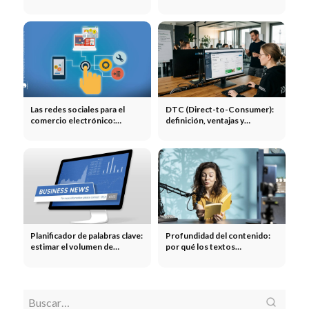
métricas
proveedores y comparación
del ROI
Las redes sociales para el
DTC (Direct-to-Consumer):
comercio electrónico:
definición, ventajas y
estrategia para aumentar el
ejemplos
alcance y la facturación
Planificador de palabras clave:
Profundidad del contenido:
estimar el volumen de
por qué los textos
búsqueda y las pujas para
superficiales no son
Google Ads
suficientes en Google