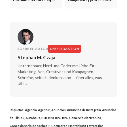
eventos en directo,
para pequeñas empresas
lanzamientos de productos y
creación de comunidades
SOBRE EL AUTOR
CHEFREDAKTION
Stephan M. Czaja
Unternehmer, Nerd und Coder mit Liebe für
Marketing, Ads, Creatives und Kampagnen.
Schreibe, seit ich denken kann — über alles, was
zählt.
Etiquetas:
Agencia
,
Agentur
,
Anuncios
,
Anuncios de Instagram
,
Anuncios
de TikTok
,
Autohaus
,
B2B
,
B2B
,
B2C
,
B2C
,
Comercio electrónico
,
Concesionario de coches
,
E-Commerce
,
Empfehlung
,
Estrategias
,