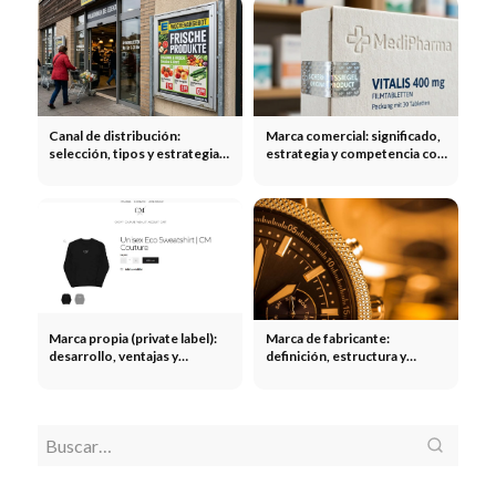
Canal de distribución:
Marca comercial: significado,
selección, tipos y estrategia
estrategia y competencia con
para una distribución óptima
la marca del fabricante
Marca propia (private label):
Marca de fabricante:
desarrollo, ventajas y
definición, estructura y
estrategias en el comercio
estrategia para marcas de
electrónico
producto de éxito
Marketing
Marketing
Comercio
Comercio minorista: