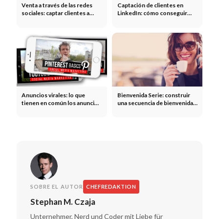
Venta a través de las redes
Captación de clientes en
sociales: captar clientes a
LinkedIn: cómo conseguir
través de las redes sociales
nuevos clientes en LinkedIn
Anuncios virales: lo que
Bienvenida Serie: construir
tienen en común los anuncios
una secuencia de bienvenida,
publicitarios de éxito
convertir nuevos
suscriptores y aumentar el
LTV
SOBRE EL AUTOR
CHEFREDAKTION
Stephan M. Czaja
Unternehmer, Nerd und Coder mit Liebe für