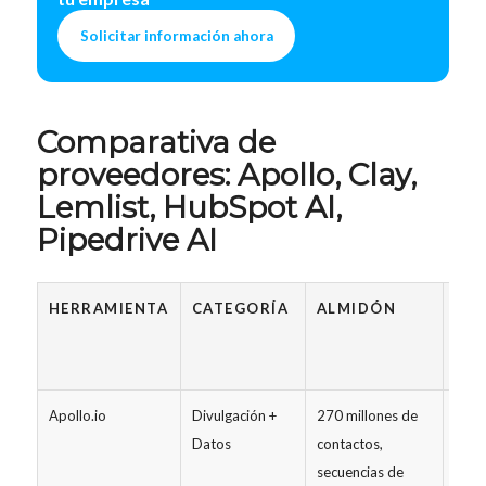
Solicitar información ahora
Comparativa de
proveedores: Apollo, Clay,
Lemlist, HubSpot AI,
Pipedrive AI
HERRAMIENTA
CATEGORÍA
ALMIDÓN
PRE
INI
AL 
Apollo.io
Divulgación +
270 millones de
desd
Datos
contactos,
~49 
secuencias de