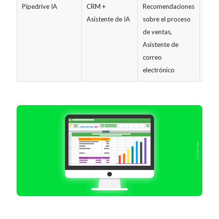
Pipedrive IA
CRM +
Recomendaciones
a par
Asistente de IA
sobre el proceso
de ~
de ventas,
Asistente de
correo
electrónico