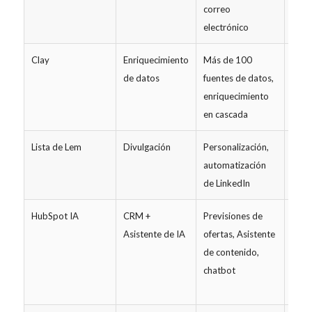
correo
electrónico
Clay
Enriquecimiento
Más de 100
desd
de datos
fuentes de datos,
~149
enriquecimiento
en cascada
Lista de Lem
Divulgación
Personalización,
desd
automatización
~59 
de LinkedIn
HubSpot IA
CRM +
Previsiones de
a par
Asistente de IA
ofertas, Asistente
de u
de contenido,
90 $
chatbot
(Sale
Hub)