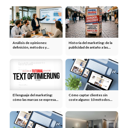
Análisis de opiniones:
Historia del marketing: de la
definición, métodos y
publicidad de antaño a las
aplicación en el marketing
campañas modernas
El lenguaje del marketing:
Cómo captar clientes sin
cómo las marcas se expresan,
coste alguno: 10 métodos
convencen y provocan
que realmente funcionan
reacciones