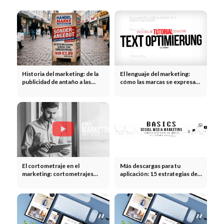
Historia del marketing: de la
El lenguaje del marketing:
publicidad de antaño a las
cómo las marcas se expresan,
campañas modernas
convencen y provocan
reacciones
El cortometraje en el
Más descargas para tu
marketing: cortometrajes
aplicación: 15 estrategias de
promocionales, narración de
ASO, de pago y orgánicas
historias e impacto
emocional