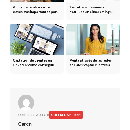
Aumentar el alcance: las
Las retransmisiones en
claves más importantes por
YouTube en el marketing:
canal
eventos en directo,
lanzamientos de productos y
creación de comunidades
Captación de clientes en
Venta a través de las redes
LinkedIn: cómo conseguir
sociales: captar clientes a
nuevos clientes en LinkedIn
través de las redes sociales
SOBRE EL AUTOR
CHEFREDAKTION
Caren