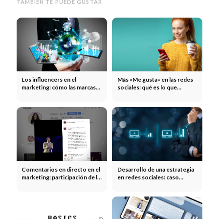
TAMBIÉN TE PUEDE GUSTAR
Los influencers en el
Más «Me gusta» en las redes
marketing: cómo las marcas
sociales: qué es lo que
multiplican su alcance gracias
realmente genera más
a los influencers
interacción
Comentarios en directo en el
Desarrollo de una estrategia
marketing: participación de la
en redes sociales: caso
comunidad en tiempo real
práctico sobre la valoración
de un producto y el análisis
ABC