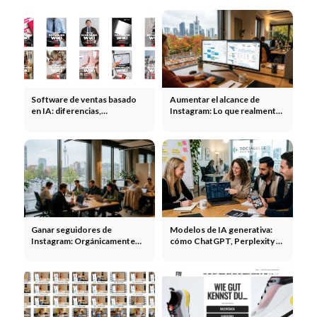
Software de ventas basado
Aumentar el alcance de
en IA: diferencias,
Instagram: Lo que realmente
proveedores y comparación
funciona en 2026
del ROI
Ganar seguidores de
Modelos de IA generativa:
Instagram: Orgánicamente
cómo ChatGPT, Perplexity y
más seguidores sin anuncios
Google AI Overviews están
cambiando la visibilidad