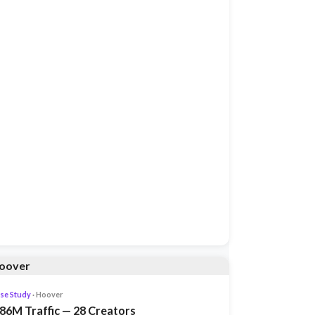
se Study
· Hoover
.86M Traffic — 28 Creators