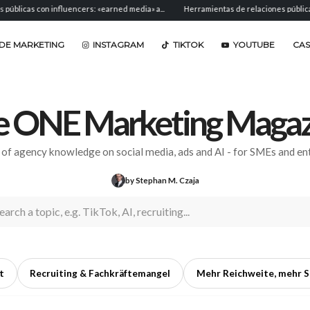
nfluencers: «earned media» a...
Herramientas de relaciones públicas: software para
DE MARKETING
INSTAGRAM
TIKTOK
YOUTUBE
CA
e ONE Marketing Magaz
 of agency knowledge on social media, ads and AI - for SMEs and ent
by Stephan M. Czaja
t
Recruiting & Fachkräftemangel
Mehr Reichweite, mehr S