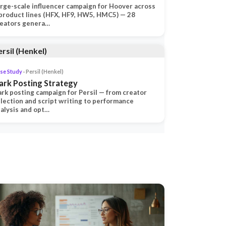
rge-scale influencer campaign for Hoover across
product lines (HFX, HF9, HW5, HMC5) — 28
reators genera…
se Study
· Persil (Henkel)
ark Posting Strategy
rk posting campaign for Persil — from creator
lection and script writing to performance
alysis and opt…