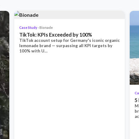
.
Case Study
· Bionade
TikTok: KPIs Exceeded by 100%
TikTok account setup for Germany's iconic organic
lemonade brand — surpassing all KPI targets by
100% with U…
Ca
5
Mu
b
ac