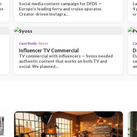
n
Social media content campaign for DFDS —
La
ps
Europe's leading ferry and cruise operator.
4 
Creator-driven Instagra…
c
Case Study
· Syoss
Ca
Influencer TV Commercial
D
TV commercial with influencers — Syoss needed
Da
authentic content that works on both TV and
se
social. We planned…
an