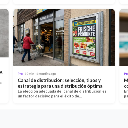
a,
Pro
· 10 min · 1 months ago
Pr
Canal de distribución: selección, tipos y
M
a
estrategia para una distribución óptima
c
La elección adecuada del canal de distribución es
En
un factor decisivo para el éxito de…
pa