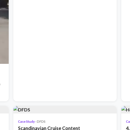
s
Case Study
· DFDS
Ca
Scandinavian Cruise Content
4