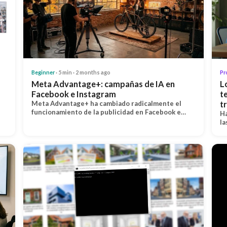
Beginner
· 5 min · 2 months ago
Pr
Meta Advantage+: campañas de IA en
L
Facebook e Instagram
t
Meta Advantage+ ha cambiado radicalmente el
t
funcionamiento de la publicidad en Facebook e…
Ha
la