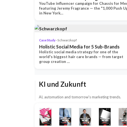
YouTube influencer campaign for Chassis for Me
featuring Jeremy Fragrance — the "1,000 Push U
in New York…
Case Study
· Schwarzkopf
Holistic Social Media for 5 Sub-Brands
Holistic social media strategy for one of the
world's biggest hair care brands — from target
group creation …
KI und Zukunft
AI, automation and tomorrow's marketing trends.