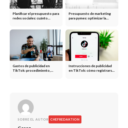
Planificar el presupuesto para
Presupuesto de marketing
redes sociales: cuánto
para pymes: optimizar la
deberían invertir realmente
planificación, la distribución y
las empresas
el ROI
Gastos de publicidad en
Instrucciones de publicidad
TikTok: procedimiento,
en TikTok: cómo registrarse,
posibilidades, contenido
procedimiento, consejos
SOBRE EL AUTOR
CHEFREDAKTION