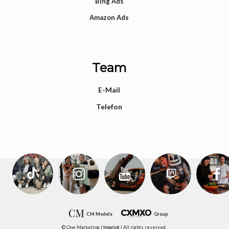
Bing Ads
Amazon Ads
Team
E-Mail
Telefon
CM Models
Group
© One Marketing |
Imprint
| All rights reserved.