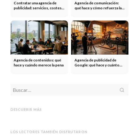
Contratar una agencia de
Agencia de comunicación:
publicidad: servicios, costes y
qué hace y cómo refuerza las
en qué debe fijarse
marcas
Agencia de contenidos: qué
Agencia de publicidad de
hace y cuándo merece la pena
Google: qué hace y cuánto
cuesta
Agencia
Agencia de ferias:
¿Anuncios
¿Anuncios en
Publi
Stand de feria, construcción,
Spotify o publicidad en la
Stroer
marketing, publicidad -
radio? Publicidad en Spotify
cartel
DESCUBRIR MÁS
Nuestra agencia
Publicidad en podcasts & co.
millo
LOS LECTORES TAMBIÉN DISFRUTARON