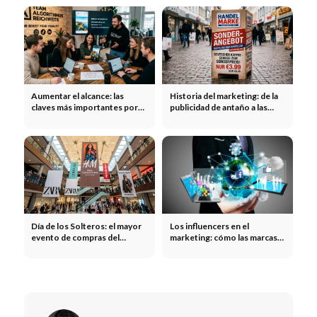
Aumentar el alcance: las
Historia del marketing: de la
claves más importantes por
publicidad de antaño a las
canal
campañas modernas
Día de los Solteros: el mayor
Los influencers en el
evento de compras del
marketing: cómo las marcas
mundo y lo que las marcas
multiplican su alcance gracias
pueden aprender de él
a los influencers