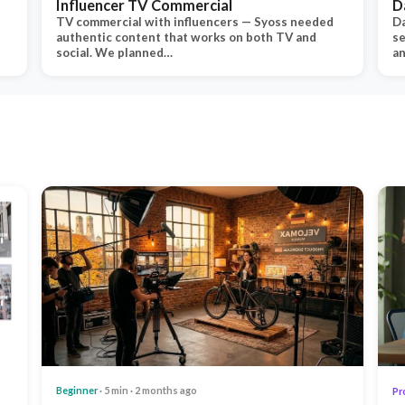
Influencer TV Commercial
D
TV commercial with influencers — Syoss needed
Da
authentic content that works on both TV and
se
social. We planned…
an
Beginner
· 5 min · 2 months ago
Pr