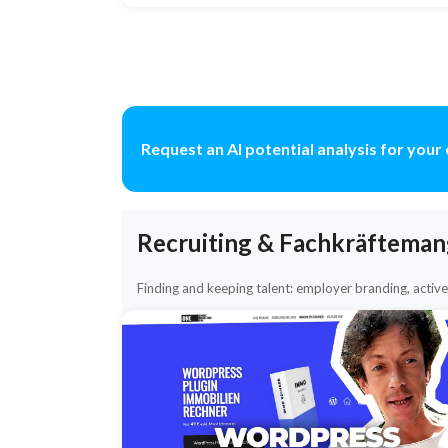
Request an AI potential analysis for you
Recruiting & Fachkräfteman
Finding and keeping talent: employer branding, active 