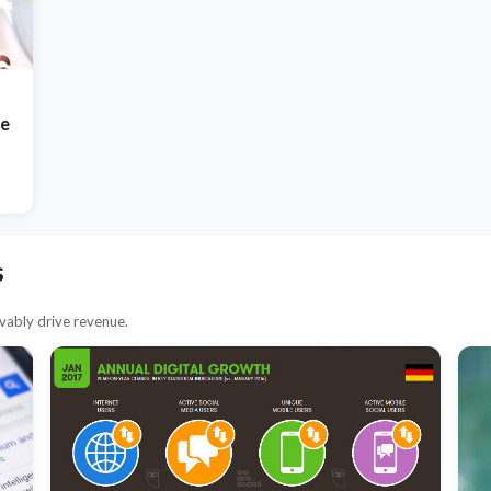
de
s
ably drive revenue.