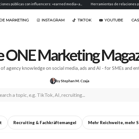
s con influencers: «earned media» a...
Herramientas de relaciones públicas: softwa
DE MARKETING
INSTAGRAM
TIKTOK
YOUTUBE
CA
e ONE Marketing Magaz
 of agency knowledge on social media, ads and AI - for SMEs and ent
by Stephan M. Czaja
t
Recruiting & Fachkräftemangel
Mehr Reichweite, mehr S