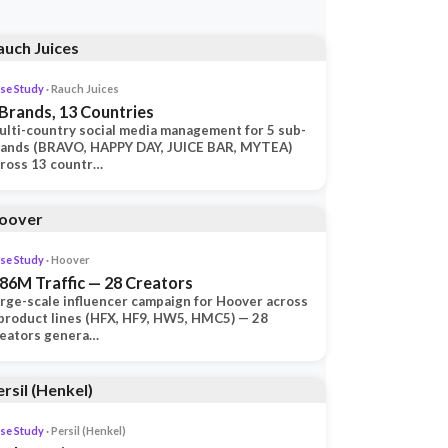
se Study
· Rauch Juices
 Brands, 13 Countries
lti-country social media management for 5 sub-
rands (BRAVO, HAPPY DAY, JUICE BAR, MYTEA)
ross 13 countr…
se Study
· Hoover
.86M Traffic — 28 Creators
rge-scale influencer campaign for Hoover across
product lines (HFX, HF9, HW5, HMC5) — 28
reators genera…
se Study
· Persil (Henkel)