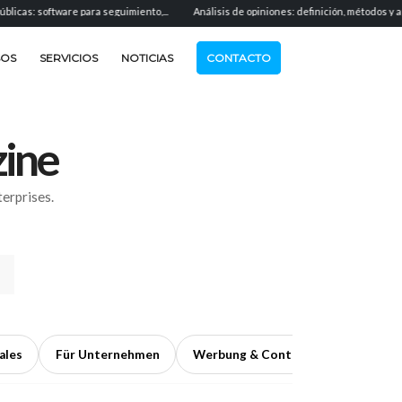
re para seguimiento,...
Análisis de opiniones: definición, métodos y aplicación...
SOS
SERVICIOS
NOTICIAS
CONTACTO
ine
erprises.
ales
Für Unternehmen
Werbung & Content
›