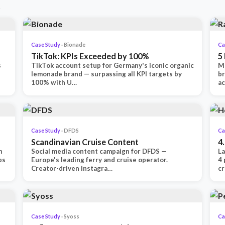
.
Case Study
· Bionade
Ca
TikTok: KPIs Exceeded by 100%
5
s
TikTok account setup for Germany's iconic organic
Mu
lemonade brand — surpassing all KPI targets by
b
100% with U…
ac
Case Study
· DFDS
Ca
Scandinavian Cruise Content
4
n
Social media content campaign for DFDS —
La
ps
Europe's leading ferry and cruise operator.
4 
Creator-driven Instagra…
c
Case Study
· Syoss
Ca