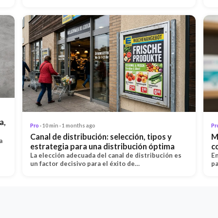
a,
Pro
· 10 min · 1 months ago
Pr
Canal de distribución: selección, tipos y
M
a
estrategia para una distribución óptima
c
La elección adecuada del canal de distribución es
En
un factor decisivo para el éxito de…
pa