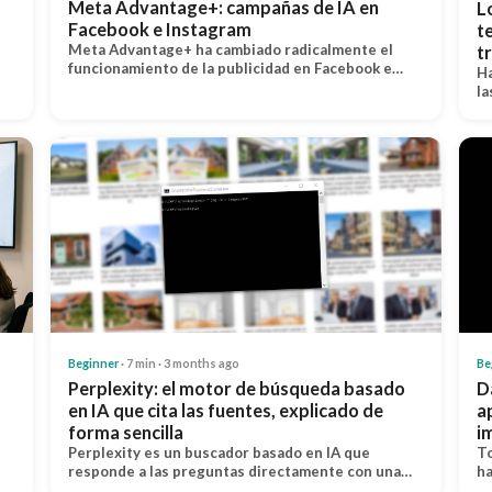
Meta Advantage+: campañas de IA en
L
Facebook e Instagram
t
Meta Advantage+ ha cambiado radicalmente el
t
funcionamiento de la publicidad en Facebook e…
Ha
la
Beginner
· 7 min · 3 months ago
Be
Perplexity: el motor de búsqueda basado
D
en IA que cita las fuentes, explicado de
a
forma sencilla
i
Perplexity es un buscador basado en IA que
To
responde a las preguntas directamente con una…
ha