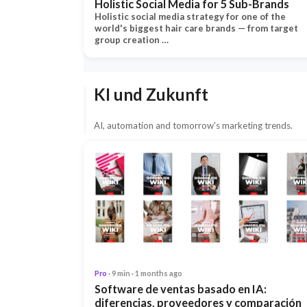
Holistic Social Media for 5 Sub-Brands
Holistic social media strategy for one of the
world's biggest hair care brands — from target
group creation …
KI und Zukunft
AI, automation and tomorrow's marketing trends.
Pro
· 9 min · 1 months ago
Software de ventas basado en IA:
diferencias, proveedores y comparación