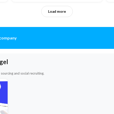
Load more
r company
gel
sourcing and social recruiting.