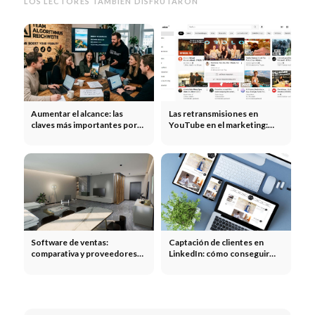
LOS LECTORES TAMBIÉN DISFRUTARON
Aumentar el alcance: las
Las retransmisiones en
claves más importantes por
YouTube en el marketing:
canal
eventos en directo,
lanzamientos de productos y
creación de comunidades
Software de ventas:
Captación de clientes en
comparativa y proveedores
LinkedIn: cómo conseguir
para pequeñas empresas
nuevos clientes en LinkedIn