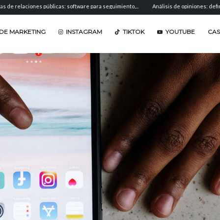
ones públicas: software para seguimiento,...
Análisis de opiniones: definición, méto
DE MARKETING
INSTAGRAM
TIKTOK
YOUTUBE
CA