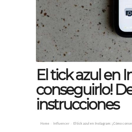
El tick azul en
conseguirlo! Def
instrucciones
Home
Influencer
El tick azul en Instagram: ¡Cómo conse
›
›