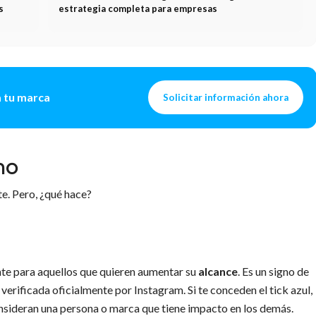
s
estrategia completa para empresas
a tu marca
Solicitar información ahora
ho
te. Pero, ¿qué hace?
nte para aquellos que quieren aumentar su
alcance
. Es un signo de
verificada oficialmente por Instagram. Si te conceden el tick azul,
nsideran una persona o marca que tiene impacto en los demás.