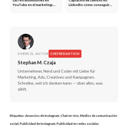
Las retransmisiones en
Captación de clientes en
YouTube en el marketing:
LinkedIn: cómo conseguir
eventos en directo,
nuevos clientes en LinkedIn
lanzamientos de productos y
creación de comunidades
SOBRE EL AUTOR
CHEFREDAKTION
Stephan M. Czaja
Unternehmer, Nerd und Coder mit Liebe für
Marketing, Ads, Creatives und Kampagnen.
Schreibe, seit ich denken kann — über alles, was
zählt.
Etiquetas:
Anuncios de Instagram
,
Chat en vivo
,
Medios de comunicación
social
,
Publicidad de Instagram
,
Publicidad en redes sociales