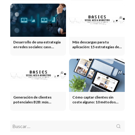
a los influencers
Desarrollo de una estrategia
Más descargas para tu
en redes sociales: caso
aplicación: 15 estrategias de
práctico sobre la valoración
ASO, de pago y orgánicas
de un producto y el análisis
ABC
Generación de clientes
Cómo captar clientes sin
potenciales B2B: más
coste alguno: 10 métodos
consultas cualificadas
que realmente funcionan