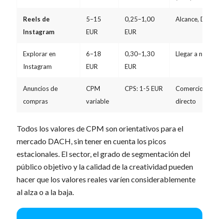
Reels de
5–15
0,25–1,00
Alcance, Disco
Instagram
EUR
EUR
Explorar en
6–18
0,30–1,30
Llegar a nuevos
Instagram
EUR
EUR
Anuncios de
CPM
CPS: 1-5 EUR
Comercio elect
compras
variable
directo
Todos los valores de CPM son orientativos para el
mercado DACH, sin tener en cuenta los picos
estacionales. El sector, el grado de segmentación del
público objetivo y la calidad de la creatividad pueden
hacer que los valores reales varíen considerablemente
al alza o a la baja.