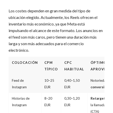
Los costes dependen en gran medida del tipo de
ubicación elegido. Actualmente, los Reels ofrecen el
inventario más económico, ya que Meta está
impulsando el alcance de este formato. Los anuncios en
el feed son más caros, pero tienen una duración más
larga y son más adecuados para el comercio
electrónico.
COLOCACIÓN
CPM
CPC
ÓPTIMO
TÍPICO
HABITUAL
APROVECH
Feed de
10–25
0,40–1,50
Notoriedad, trá
Instagram
EUR
EUR
conversiones
Historias de
8–20
0,30–1,20
Retargeting
,
Instagram
EUR
EUR
la llamada a la 
(CTA)