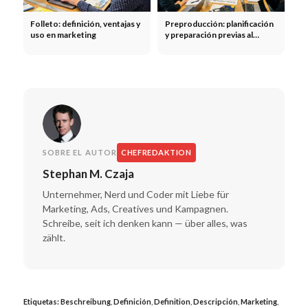
Folleto: definición, ventajas y
Preproducción: planificación
uso en marketing
y preparación previas al
rodaje del vídeo
SOBRE EL AUTOR
CHEFREDAKTION
Stephan M. Czaja
Unternehmer, Nerd und Coder mit Liebe für
Marketing, Ads, Creatives und Kampagnen.
Schreibe, seit ich denken kann — über alles, was
zählt.
Etiquetas:
Beschreibung
,
Definición
,
Definition
,
Descripción
,
Marketing
,