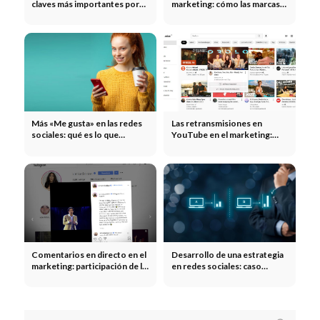
claves más importantes por
marketing: cómo las marcas
canal
multiplican su alcance gracias
a los influencers
Más «Me gusta» en las redes
Las retransmisiones en
sociales: qué es lo que
YouTube en el marketing:
realmente genera más
eventos en directo,
interacción
lanzamientos de productos y
creación de comunidades
Comentarios en directo en el
Desarrollo de una estrategia
marketing: participación de la
en redes sociales: caso
comunidad en tiempo real
práctico sobre la valoración
de un producto y el análisis
ABC