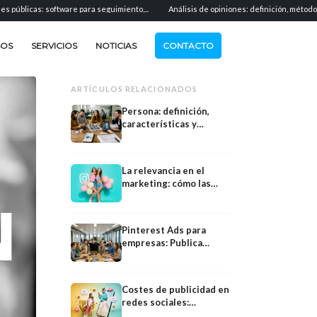
: software para seguimiento,...
Análisis de opiniones: definición, métodos y aplicaci
SOS
SERVICIOS
NOTICIAS
CONTACTO
ARTÍCULOS RELACIONADOS
Persona: definición,
características y
evolución en el
marketing
La relevancia en el
marketing: cómo las
marcas mantienen su
importancia a largo
plazo
Pinterest Ads para
empresas: Publica
anuncios y crea alcance
Costes de publicidad en
Calculadora
redes sociales:
Estrategia
calculadora, precios,
Calculadora de KPI: mida el éxito,