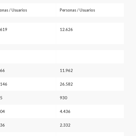
onas / Usuarios
Personas / Usuarios
.619
12.626
166
11.962
.146
26.582
35
930
404
4.436
136
2.332