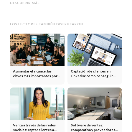
canales, errores y sistema
«earned coverage» y optimizar
Folle
DESCUBRIR MÁS
paso a paso
las relaciones con la prensa
venta
LOS LECTORES TAMBIÉN DISFRUTARON
Aumentar el alcance: las
Captación de clientes en
claves más importantes por
LinkedIn: cómo conseguir
canal
nuevos clientes en LinkedIn
Venta a través de las redes
Software de ventas:
sociales: captar clientes a
comparativa y proveedores