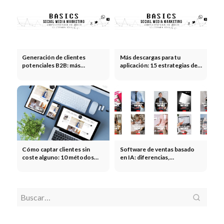
Generación de clientes
Más descargas para tu
potenciales B2B: más
aplicación: 15 estrategias de
consultas cualificadas
ASO, de pago y orgánicas
Cómo captar clientes sin
Software de ventas basado
coste alguno: 10 métodos
en IA: diferencias,
que realmente funcionan
proveedores y comparación
del ROI
Cómo
Cómo captar clientes
Cobertura
Cobertura
como proveedor de servicios:
mediática: cómo generar