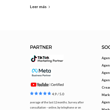
Leer más
PARTNER
SOC
Agenc
Agenc
Agen
Agen
Creac
4.9 / 5.0
Mark
Agenc
average of the last 12 months. Survey after
consultation – online, by telephone or on
Mark