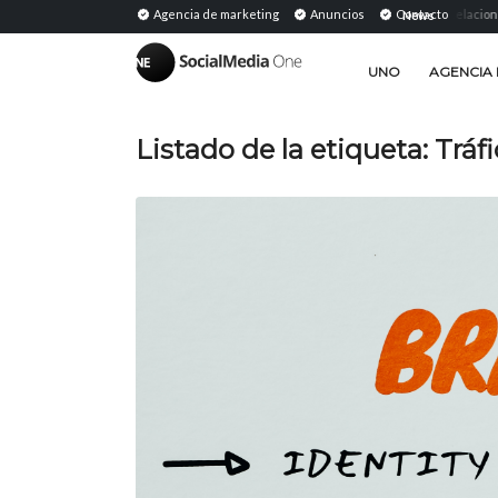
Medios compartidos: definición, importancia y estrategia en...
Agencia de marketing
Anuncios
Contacto
Relaciones públic
News
|
UNO
AGENCIA 
Listado de la etiqueta:
Tráfi