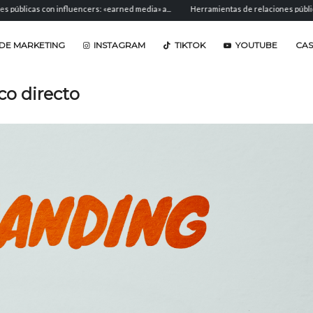
as con influencers: «earned media» a...
Herramientas de relaciones públicas: softw
DE MARKETING
INSTAGRAM
TIKTOK
YOUTUBE
CA
co directo