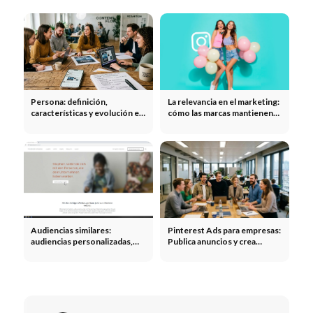
Persona: definición,
La relevancia en el marketing:
características y evolución en
cómo las marcas mantienen
el marketing
su importancia a largo plazo
Audiencias similares:
Pinterest Ads para empresas:
audiencias personalizadas,
Publica anuncios y crea
audiencias similares y
alcance
segmentación en Meta,
Google y TikTok