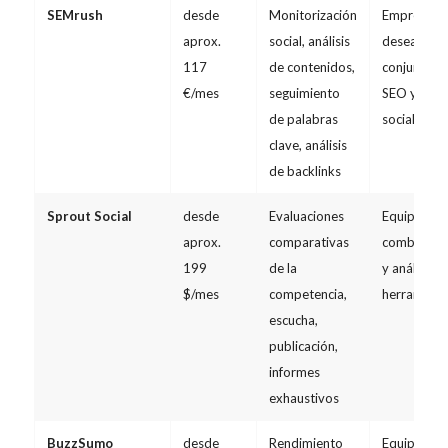
SEMrush
desde
Monitorización
Empresas 
aprox.
social, análisis
desean anal
117
de contenidos,
conjuntame
€/mes
seguimiento
SEO y las r
de palabras
sociales
clave, análisis
de backlinks
Sprout Social
desde
Evaluaciones
Equipos qu
aprox.
comparativas
combinar p
199
de la
y análisis e
$/mes
competencia,
herramient
escucha,
publicación,
informes
exhaustivos
BuzzSumo
desde
Rendimiento
Equipos de