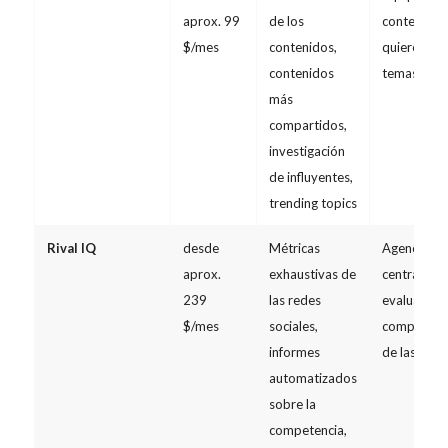
aprox. 99
de los
contenidos
$/mes
contenidos,
quieren sa
contenidos
temas son v
más
compartidos,
investigación
de influyentes,
trending topics
Rival IQ
desde
Métricas
Agencias y
aprox.
exhaustivas de
centradas 
239
las redes
evaluación
$/mes
sociales,
comparativ
informes
de las rede
automatizados
sobre la
competencia,