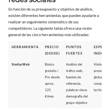
En función de su presupuesto y objetivo de análisis,
existen diferentes herramientas que pueden ayudarle a
realizar un seguimiento sistemático de sus
competidores. La siguiente tabla ofrece una visión
general de las cinco herramientas más utilizadas:
HERRAMIENTA
PRECIO
PUNTOS
ESPECI
(DESDE)
FUERTES
INDICA
SimilarWeb
Básico
Análisis del
Visión gene
gratuito /
tráfico web,
presencia d
Pro desde
fuentes de
global de l
aprox.
referencia,
competidor
125
palabras clave,
las fuentes 
€/mes
demografía del
grupo objetivo