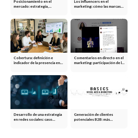
Posicionamiento en el
Los influencers en el
mercado: estrategia,
marketing: cómo las marcas
diferenciación y ventajas
multiplican su alcance gracias
competitivas
a los influencers
Cobertura: definición e
Comentarios en directo en el
indicador de la presencia en
marketing: participación de la
los medios en el ámbito del
comunidad en tiempo real
marketing
Desarrollo de una estrategia
Generación de clientes
en redes sociales: caso
potenciales B2B: más
práctico sobre la valoración
consultas cualificadas
de un producto y el análisis
ABC