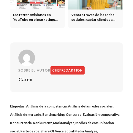
Las retransmisiones en
Venta a través de las redes
YouTube en el marketing:
sociales: captar clientes a
eventos en directo,
través de las redes sociales
lanzamientos de productos y
creación de comunidades
SOBRE EL AUTOR
CHEFREDAKTION
Caren
Etiquetas:
Análisis de la competencia
,
Análisis de las redes sociales
,
Análisis de mercado
,
Benchmarking
,
Concurso
,
Evaluación comparativa
,
Koncurrencia
,
Konkurrenz
,
Marktanalyse
,
Medios de comunicación
social
,
Parte de voz
,
Share Of Voice
,
Social Media Analyse
,