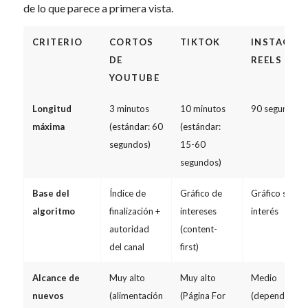
de lo que parece a primera vista.
CRITERIO
CORTOS
TIKTOK
INSTAGRA
DE
REELS
YOUTUBE
Longitud
3 minutos
10 minutos
90 segundos
máxima
(estándar: 60
(estándar:
segundos)
15-60
segundos)
Base del
Índice de
Gráfico de
Gráfico social
algoritmo
finalización +
intereses
interés
autoridad
(content-
del canal
first)
Alcance de
Muy alto
Muy alto
Medio
nuevos
(alimentación
(Página For
(dependencia