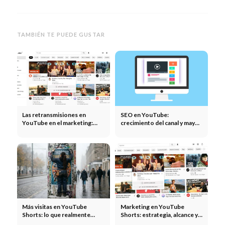
TAMBIÉN TE PUEDE GUSTAR
Las retransmisiones en
SEO en YouTube:
YouTube en el marketing:
crecimiento del canal y mayor
eventos en directo,
alcance para las empresas
lanzamientos de productos y
creación de comunidades
Más visitas en YouTube
Marketing en YouTube
Shorts: lo que realmente
Shorts: estrategia, alcance y
activa el algoritmo
monetización