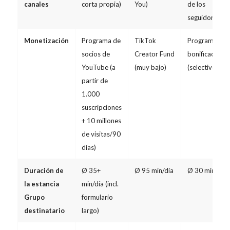
canales
corta propia)
You)
de los
seguidores)
Monetización
Programa de
TikTok
Programas de
socios de
Creator Fund
bonificación
YouTube (a
(muy bajo)
(selectivos)
partir de
1.000
suscripciones
+ 10 millones
de visitas/90
días)
Duración de
Ø 35+
Ø 95 min/día
Ø 30 min/día
la estancia
min/día (incl.
Grupo
formulario
destinatario
largo)