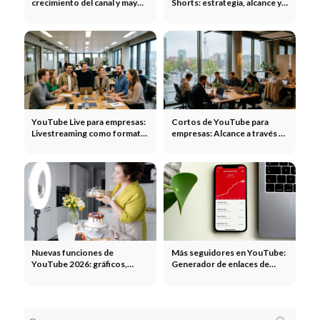
crecimiento del canal y mayor
Shorts: estrategia, alcance y
alcance para las empresas
monetización
YouTube Live para empresas:
Cortos de YouTube para
Livestreaming como formato
empresas: Alcance a través de
de marketing
vídeos cortos
Nuevas funciones de
Más seguidores en YouTube:
YouTube 2026: gráficos,
Generador de enlaces de
resúmenes de IA,
suscriptores gratis
comprobación de edad,
cortos de IA y nueva
monetización