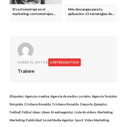
El cortometraje en el
Más descargas para tu
marketing: cortometrajes
aplicación: 15 estrategias de
promocionales, narración de
ASO, de pago y orgánicas
historias e impacto
emocional
SOBRE EL AUTOR
CHEFREDAKTION
Trainee
Etiquetas:
Agencia creativa
,
Agencia de medios sociales
,
Agencia Youtube
,
Beispiele
,
Cristiano Ronaldo
,
Cristiano Ronaldo
,
Deporte
,
Ejemplos
,
Fußball
,
Fútbol
,
Ideas
,
Ideen
,
Kreativagentur
,
Lista de vídeos
,
Marketing
,
Marketing
,
Publicidad
,
Social Media Agentur
,
Sport
,
Video Marketing
,