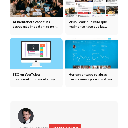
Aumentar el alcance: las
Visibilidad: qué es lo que
claves más importantes por
realmente hace que las
canal
empresas sean visibles en
Google
SEO en YouTube:
Herramienta de palabras
crecimiento del canal y mayor
clave: cómo ayuda el software
alcance para las empresas
en la búsqueda de términos
de búsqueda
SOBRE EL AUTOR
CHEFREDAKTION