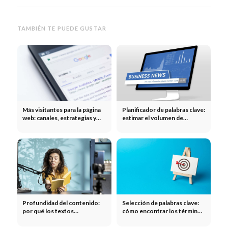
TAMBIÉN TE PUEDE GUSTAR
Más visitantes para la página
Planificador de palabras clave:
web: canales, estrategias y
estimar el volumen de
métricas
búsqueda y las pujas para
Google Ads
Profundidad del contenido:
Selección de palabras clave:
por qué los textos
cómo encontrar los términos
superficiales no son
de búsqueda adecuados para
suficientes en Google
tu página