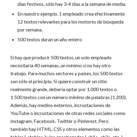
días festivos, sólo hay 3-4 días a la semana de media.
En nuestro ejemplo, 1 empleado crea efectivamente
12 textos relevantes para los motores de búsqueda
por semana.
500 textos duran un año entero
Si hay que producir 500 textos, un solo empleado
necesitaría 40 semanas, un mínimo si no hay otro
trabajo. Para muchos sectores y países, los 500 textos
son sólo el principio. Si quiere construir un sitio
realmente grande, debería optar por 1.000 textos o
1.500 textos con un número mínimo de palabras (1.200).
Además, hay medios externos, incrustaciones de
YouTube o incrustaciones de otras redes sociales como
Instagram, Facebook, Twitter o Pinterest. Pero
también hay HTML, CSS y otros elementos como las
tablas ( <table> )y los encabezados ( <h1>, <h2>, etc. ).