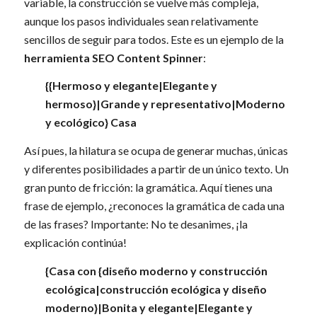
variable, la construcción se vuelve más compleja,
aunque los pasos individuales sean relativamente
sencillos de seguir para todos. Este es un ejemplo de la
herramienta SEO Content Spinner
:
{{Hermoso y elegante|Elegante y
hermoso}|Grande y representativo|Moderno
y ecológico} Casa
Así pues, la hilatura se ocupa de generar muchas, únicas
y diferentes posibilidades a partir de un único texto. Un
gran punto de fricción: la gramática. Aquí tienes una
frase de ejemplo, ¿reconoces la gramática de cada una
de las frases? Importante: No te desanimes, ¡la
explicación continúa!
{Casa con {diseño moderno y construcción
ecológica|construcción ecológica y diseño
moderno}|Bonita y elegante|Elegante y