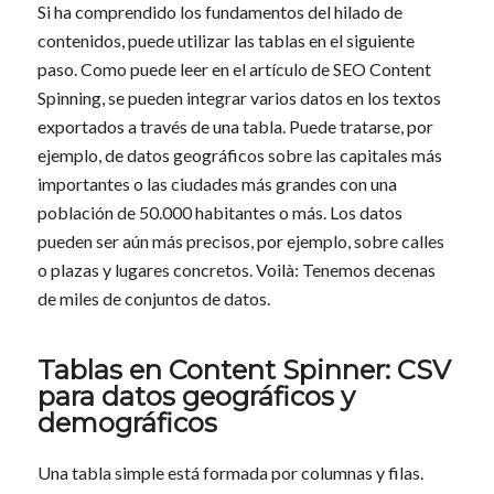
Si ha comprendido los fundamentos del hilado de
contenidos, puede utilizar las tablas en el siguiente
paso. Como puede leer en el artículo de SEO Content
Spinning, se pueden integrar varios datos en los textos
exportados a través de una tabla. Puede tratarse, por
ejemplo, de datos geográficos sobre las capitales más
importantes o las ciudades más grandes con una
población de 50.000 habitantes o más. Los datos
pueden ser aún más precisos, por ejemplo, sobre calles
o plazas y lugares concretos. Voilà: Tenemos decenas
de miles de conjuntos de datos.
Tablas en Content Spinner: CSV
para datos geográficos y
demográficos
Una tabla simple está formada por columnas y filas.