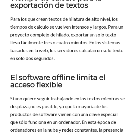
exportación de textos
Para los que crean textos de hilatura de alto nivel, los
tiempos de cálculo se vuelven intensos y largos. Para un
proyecto complejo de hilado, exportar un solo texto
lleva fácilmente tres o cuatro minutos. En los sistemas
basados en la web, los servidores calculan un solo texto
en sólo dos segundos.
El software offline limita el
acceso flexible
Si uno quiere seguir trabajando en los textos mientras se
desplaza, no es posible, ya que la mayoría de los
productos de software vienen con una clave especial
que sólo funciona en un ordenador. En esta época de
ordenadores en la nube y redes constantes, la presencia