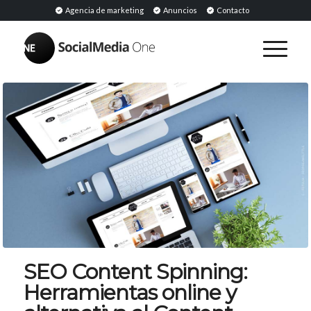
Agencia de marketing
Anuncios
Contacto
SEO Content Spinning:
Herramientas online y