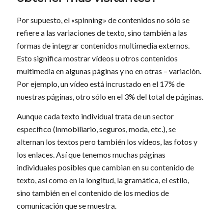
Por supuesto, el «spinning» de contenidos no sólo se
refiere a las variaciones de texto, sino también a las
formas de integrar contenidos multimedia externos.
Esto significa mostrar vídeos u otros contenidos
multimedia en algunas páginas y no en otras – variación.
Por ejemplo, un vídeo está incrustado en el 17% de
nuestras páginas, otro sólo en el 3% del total de páginas.
Aunque cada texto individual trata de un sector
específico (inmobiliario, seguros, moda, etc.), se
alternan los textos pero también los vídeos, las fotos y
los enlaces. Así que tenemos muchas páginas
individuales posibles que cambian en su contenido de
texto, así como en la longitud, la gramática, el estilo,
sino también en el contenido de los medios de
comunicación que se muestra.