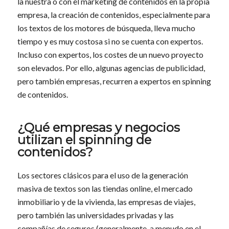
la nuestra o con el marketing de contenidos en la propia
empresa, la creación de contenidos, especialmente para
los textos de los motores de búsqueda, lleva mucho
tiempo y es muy costosa si no se cuenta con expertos.
Incluso con expertos, los costes de un nuevo proyecto
son elevados. Por ello, algunas agencias de publicidad,
pero también empresas, recurren a expertos en spinning
de contenidos.
¿Qué empresas y negocios
utilizan el spinning de
contenidos?
Los sectores clásicos para el uso de la generación
masiva de textos son las tiendas online, el mercado
inmobiliario y de la vivienda, las empresas de viajes,
pero también las universidades privadas y las
compañías de seguros (generalmente, a menudo en el