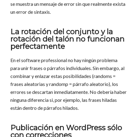
se muestra un mensaje de error sin que realmente exista
un error de sintaxis.
La rotación del conjunto y la
rotación del talón no funcionan
perfectamente
En el software professional no hay ningún problema
para unir frases o párrafos individuales. Sin embargo, al
combinar y enlazar estas posibilidades (randoms =
frases aleatorias y randomp = párrafo aleatorio), los
errores se descartan inmediatamente. No debería haber
ninguna diferencia si, por ejemplo, las frases hiladas
están dentro de párrafos hilados.
Publicación en WordPress sólo
con correcciones