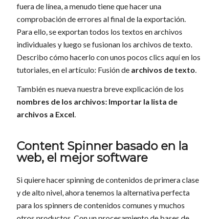
fuera de línea, a menudo tiene que hacer una
comprobación de errores al final de la exportación.
Para ello, se exportan todos los textos en archivos
individuales y luego se fusionan los archivos de texto.
Describo cómo hacerlo con unos pocos clics aquí en los
tutoriales, en el artículo: Fusión de
archivos de texto
.
También es nueva nuestra breve explicación de los
nombres de los archivos: Importar la lista de
archivos a Excel
.
Content Spinner basado en la
web, el mejor software
Si quiere hacer spinning de contenidos de primera clase
y de alto nivel, ahora tenemos la alternativa perfecta
para los spinners de contenidos comunes y muchos
otros productos. Con un procesamiento de bases de