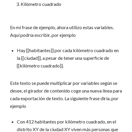
Kilómetro cuadrado
En mi frase de ejemplo, ahora utilizo estas variables.
Aquí podría escribir, por ejemplo
Hay [[habitantes]] por cada kilómetro cuadrado en
la [[ciudad]], a pesar de tener una superficie de
[[kilómetro cuadrado]].
Este texto se puede multiplicar por variables según se
desee, el girador de contenido coge una nueva línea para
cada exportación de texto. La siguiente frase diría, por
ejemplo
Con 412 habitantes por kilómetro cuadrado, en el
distrito XY de la ciudad XY viven más personas que