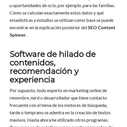
u oportunidades de ocio, por ejemplo, para las familias.
Cómo se calculan exactamente estos datos y qué
estadísticas y estudios se utilizan como base se puede
encontrar en la explicación posterior del
SEO Content
Spinner
.
Software de hilado de
contenidos,
recomendación y
experiencia
Por supuesto, todo experto en marketing online de
renombre, nerd o desarrollador que tiene contacto
frecuente con el tema de los motores de búsqueda,
tarde o temprano se adentra en la creación de textos
masivos. Hasta ahora he utilizado otros programas.