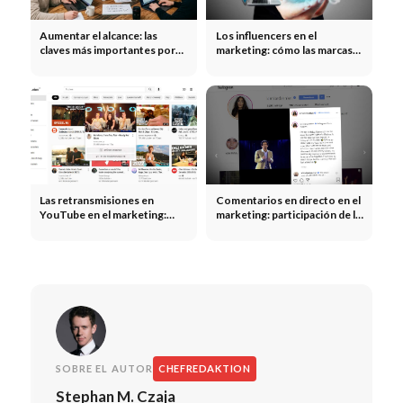
Aumentar el alcance: las
Los influencers en el
claves más importantes por
marketing: cómo las marcas
canal
multiplican su alcance gracias
a los influencers
Las retransmisiones en
Comentarios en directo en el
YouTube en el marketing:
marketing: participación de la
eventos en directo,
comunidad en tiempo real
lanzamientos de productos y
creación de comunidades
SOBRE EL AUTOR
CHEFREDAKTION
Stephan M. Czaja