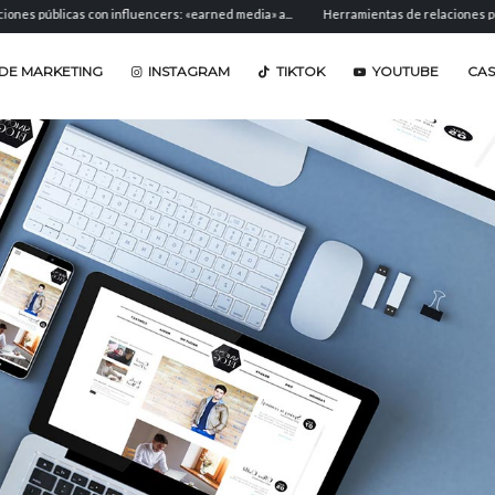
icas con influencers: «earned media» a...
Herramientas de relaciones públicas: sof
DE MARKETING
INSTAGRAM
TIKTOK
YOUTUBE
CA