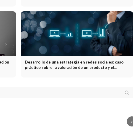
creación de comunidades
ación
Desarrollo de una estrategia en redes sociales: caso
práctico sobre la valoración de un producto y el
análisis ABC
Cómo
Cómo captar
Captación
Captación
clientes como
neración
Generación
de clientes en
proveedor de
clientes
LinkedIn: cómo
servicios: canales,
Publ
enciales B2B: más
conseguir nuevos
errores y sistema
de 
sultas cualificadas
clientes en LinkedIn
paso a paso
ACT
›