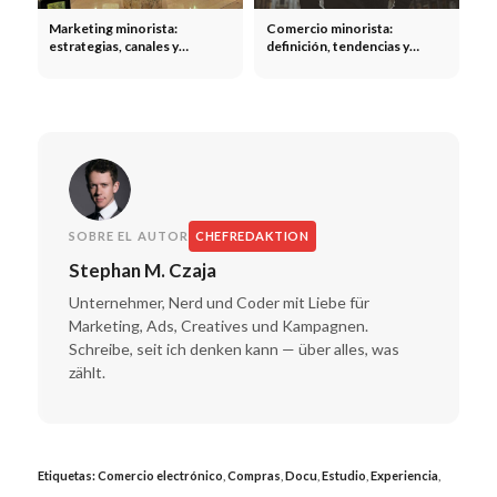
Marketing minorista:
Comercio minorista:
estrategias, canales y
definición, tendencias y
fidelización de clientes en el
estrategias en el comercio
sector minorista
minorista moderno
SOBRE EL AUTOR
CHEFREDAKTION
Stephan M. Czaja
Unternehmer, Nerd und Coder mit Liebe für
Marketing, Ads, Creatives und Kampagnen.
Schreibe, seit ich denken kann — über alles, was
zählt.
Etiquetas:
Comercio electrónico
,
Compras
,
Docu
,
Estudio
,
Experiencia
,