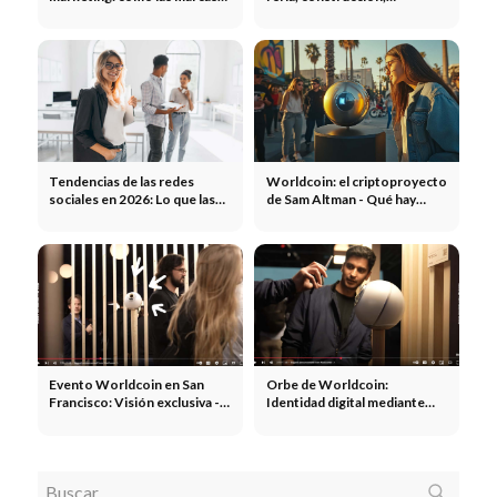
aprovechan las tendencias,
marketing, publicidad -
los memes y el espíritu de la
Nuestra agencia
época
Tendencias de las redes
Worldcoin: el criptoproyecto
sociales en 2026: Lo que las
de Sam Altman - Qué hay
empresas necesitan saber
detrás del Orbe y el DNI
ahora
mundial
Evento Worldcoin en San
Orbe de Worldcoin:
Francisco: Visión exclusiva -
Identidad digital mediante
¿Ya te has georreferenciado?
escáner del iris o del ojo:
tecnología, ventajas, críticas