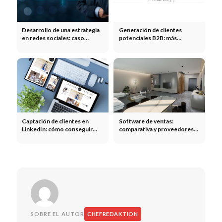
Desarrollo de una estrategia
Generación de clientes
en redes sociales: caso
potenciales B2B: más
práctico sobre la valoración
consultas cualificadas
de un producto y el análisis
ABC
Captación de clientes en
Software de ventas:
LinkedIn: cómo conseguir
comparativa y proveedores
nuevos clientes en LinkedIn
para pequeñas empresas
SOBRE EL AUTOR
CHEFREDAKTION