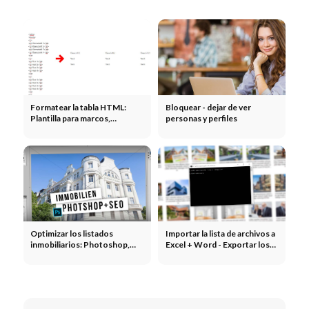
Formatear la tabla HTML:
Bloquear - dejar de ver
Plantilla para marcos,
personas y perfiles
columnas sin marcos
Optimizar los listados
Importar la lista de archivos a
inmobiliarios: Photoshop,
Excel + Word - Exportar los
WordPress y SEO - Video
nombres de los archivos:
Tutorial
Cómo hacerlo