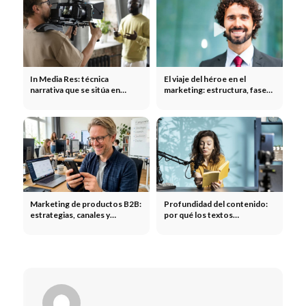
In Media Res: técnica
El viaje del héroe en el
narrativa que se sitúa en
marketing: estructura, fases y
pleno desarrollo de la trama
ejemplos
Marketing de productos B2B:
Profundidad del contenido:
estrategias, canales y
por qué los textos
particularidades del sector
superficiales no son
business-to-business
suficientes en Google