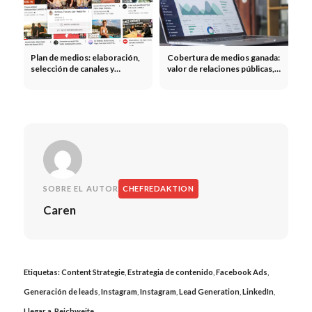
Plan de medios: elaboración,
Cobertura de medios ganada:
selección de canales y
valor de relaciones públicas,
distribución del presupuesto
alcance y difusión orgánica
en la planificación de medios
SOBRE EL AUTOR
CHEFREDAKTION
Caren
Etiquetas:
Content Strategie
,
Estrategia de contenido
,
Facebook Ads
,
Generación de leads
,
Instagram
,
Instagram
,
Lead Generation
,
LinkedIn
,
Llegar a
,
Reichweite