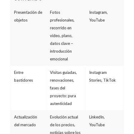
Presentación de
Fotos
Instagram,
3,2
objetos
profesionales,
YouTube
recorrido en
vídeo, plano,
datos clave –
introducción
emocional
Entre
Visitas guiadas,
Instagram
4,1
bastidores
renovaciones,
Stories, TikTok
fases del
proyecto: pura
autenticidad
Actualización
Evolución actual
LinkedIn,
2,8
del mercado
de los precios,
YouTube
noticias sobre los