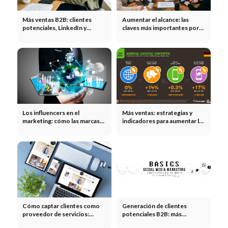
Más ventas B2B: clientes
Aumentar el alcance: las
potenciales, LinkedIn y
claves más importantes por
estrategia de ventas
canal
Los influencers en el
Más ventas: estrategias y
marketing: cómo las marcas
indicadores para aumentar la
multiplican su alcance gracias
facturación
a los influencers
Cómo captar clientes como
Generación de clientes
proveedor de servicios:
potenciales B2B: más
canales, errores y sistema
consultas cualificadas