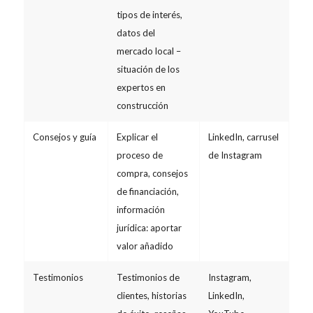
tipos de interés,
datos del
mercado local –
situación de los
expertos en
construcción
Consejos y guía
Explicar el
LinkedIn, carrusel
3,9
proceso de
de Instagram
compra, consejos
de financiación,
información
jurídica: aportar
valor añadido
Testimonios
Testimonios de
Instagram,
5,0
clientes, historias
LinkedIn,