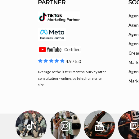
PARTNER
SOC
Agenc
Agenc
Agen
Agen
Creac
4.9 / 5.0
Mark
Agenc
average of the last 12 months. Survey after
consultation – online, by telephone or on
Mark
site.