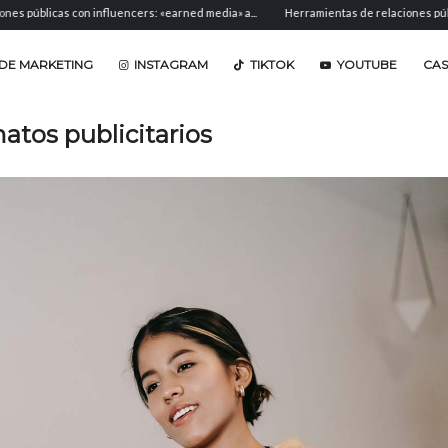
on influencers: «earned media» a...
Herramientas de relaciones públicas: software 
DE MARKETING
INSTAGRAM
TIKTOK
YOUTUBE
CA
atos publicitarios