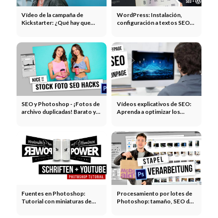
Vídeo de la campaña de
WordPress: Instalación,
Kickstarter: ¿Qué hay que
configuración a textos SEO
tener en cuenta?
en 5 episodios - Aprende
gratis con videos
SEO y Photoshop - ¡Fotos de
Vídeos explicativos de SEO:
archivo duplicadas! Barato y
Aprenda a optimizar los
gratuito: Video Tutorial
motores de búsqueda y el
software #gratis
Fuentes en Photoshop:
Procesamiento por lotes de
Tutorial con miniaturas de
Photoshop: tamaño, SEO de
Youtube + Google Fonts
la imagen y compresión
automática de las fotos