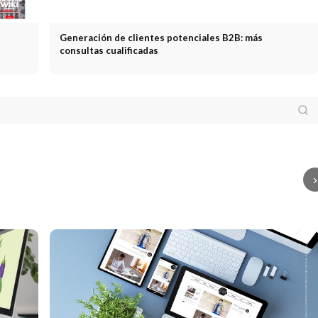
Generación de clientes potenciales B2B: más
consultas cualificadas
isión
Decisión de
Persona
Persona:
La
La
pra: fases,
Ventas
Ventas y
definición,
mark
tores influyentes y
marketing: la
características y
marc
ramientas de
interacción en el
evolución en el
impo
keting
embudo de ventas
marketing
plaz
›