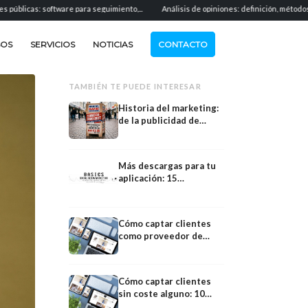
ftware para seguimiento,...
Análisis de opiniones: definición, métodos y aplicación..
SOS
SERVICIOS
NOTICIAS
CONTACTO
TAMBIÉN TE PUEDE INTERESAR
Historia del marketing:
de la publicidad de
antaño a las campañas
modernas
Más descargas para tu
aplicación: 15
estrategias de ASO, de
pago y orgánicas
Cómo captar clientes
como proveedor de
servicios: canales,
errores y sistema paso
a paso
Cómo captar clientes
Software
sin coste alguno: 10
Generación
métodos que realmente
Software de ventas basado en IA: