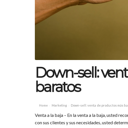
Down-sell: ven
baratos
Home
Marketing
Down-sell: venta de productos más ba
›
›
Venta a la baja – En la venta a la baja, usted r
con sus clientes y sus necesidades, usted determ